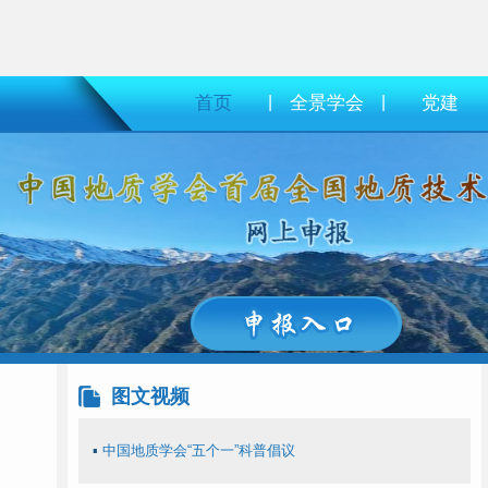
首页
|
全景学会
|
党建
图文视频
▪
中国地质学会“五个一”科普倡议