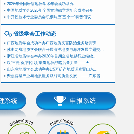
▪
2026年全国岩溶地质学术年会成功举办
▪
中国地质学会2026年全国古地磁学术年会成功召开
▪
非开挖技术专业委员会积极响应“五个一”科普倡议
省级学会工作动态
▪
广西地质学会成功举办广西地质灾害防治业务培训班
▪
苏浙两省地质学会联合开展海洋地质与海洋发展专题交...
▪
浙江省地质学会举办2026年首期全省地勘行业继续...
▪
以“三走”促“四引领”锻造地质战略后备力量——天...
▪
山东省地质学会成功举办1∶5万矿产地质调查暨山东...
▪
聚焦富硒产业与地质服务赋能高质量发展 ——广东省...
01068990110
01068999020