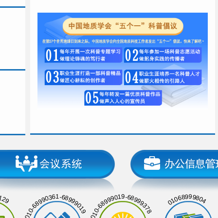
129
01068999804
010-68990361-68999019
010-68999019-68999378