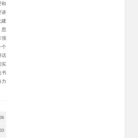
爱和
要讲
化建
、思
常强
一个
讲话
切实
总书
奋力
-06
-03