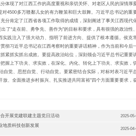
充分体现了对江西工作的高度重视和亲切关怀、对老区人民的深情厚
对4500多万赣鄱儿女的有力鞭策和巨大鼓舞。习近平总书记的重
，充分肯定了江西省各项工作取得的成绩，深刻阐述了事关江西现代
出了“走在前、勇争先、善作为”的目标和要求，具有很强的政治性
西实践注入了强大动力、指明了前进方向、提供了根本遵循。侯克
传贯彻习近平总书记在江西考察时的重要讲话精神，作为当前和今后
实抓紧抓实抓出成效。要提高政治站位，深刻领会习近平总书记重要
学把握上下功夫、求实效，在深化、内化、转化上下功夫、求实效，
”政治自觉、思想自觉、行动自觉。要紧密结合实际，对标对表习近平
开放、全面推进乡村振兴、扎实推进共同富裕”四个方面重要要求，
联合开展党建联建主题党日活动
2025-05
业地质科技创新发展
2025-04