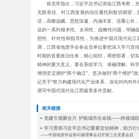
侯克常指出，习近平总书记亲临江西考察，
无限牵挂、对江西发展的信任重托和殷切期望，是
话，高瞻远瞩、思想深邃、内涵丰富、语重心长
设的一系列根本性、全局性、战略性问题，明确提
想性、针对性和指导性，为推进中国式现代化江
调，江西省地质学会各会员单位要把深入学习宣
时期的首要政治任务，精心组织，周密部署，切
精神的重大意义。要在系统学习、准确理解、科
增强坚定拥护“两个确立”、坚决做到“两个维护
记关于“努力构建现代化产业体系、深化对内对外
谱写中国式现代化江西篇章多作贡献。
相关链接
▪ 
党建引领聚合力 护航城市生命线——跨领域
▪ 
学习贯彻习近平总书记重要贺信精神，助力行
——中国地质学会第41届理事会召开第三次党委会议