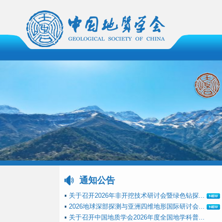
通知公告
▪
关于召开2026年非开挖技术研讨会暨绿色钻探...
▪
2026地球深部探测与亚洲四维地形国际研讨会...
▪
关于召开中国地质学会2026年度全国地学科普...