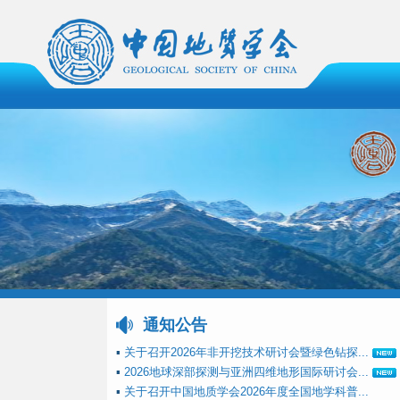
通知公告
▪
关于召开2026年非开挖技术研讨会暨绿色钻探...
▪
2026地球深部探测与亚洲四维地形国际研讨会...
▪
关于召开中国地质学会2026年度全国地学科普...