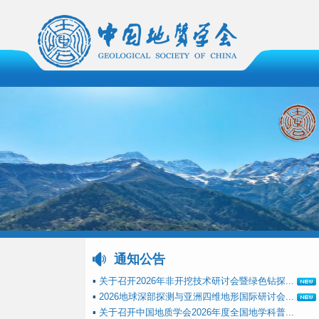
通知公告
▪
关于召开2026年非开挖技术研讨会暨绿色钻探...
▪
2026地球深部探测与亚洲四维地形国际研讨会...
▪
关于召开中国地质学会2026年度全国地学科普...