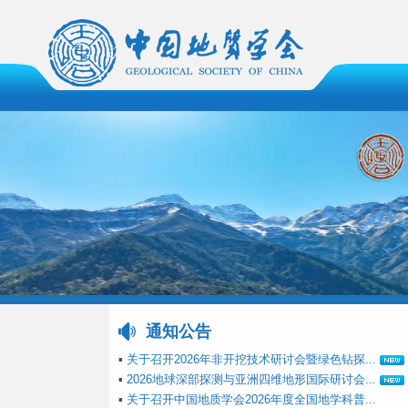
通知公告
▪
关于召开2026年非开挖技术研讨会暨绿色钻探...
▪
2026地球深部探测与亚洲四维地形国际研讨会...
▪
关于召开中国地质学会2026年度全国地学科普...