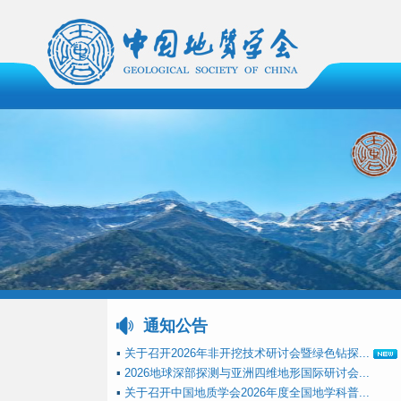
通知公告
▪
关于召开2026年非开挖技术研讨会暨绿色钻探...
▪
2026地球深部探测与亚洲四维地形国际研讨会...
▪
关于召开中国地质学会2026年度全国地学科普...