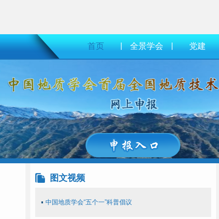
首页
|
全景学会
|
党建
图文视频
▪
中国地质学会“五个一”科普倡议