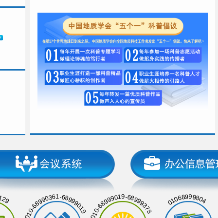
129
01068999804
010-68990361-68999019
010-68999019-68999378