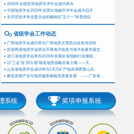
▪
2026年全国岩溶地质学术年会成功举办
▪
中国地质学会2026年全国古地磁学术年会成功召开
▪
非开挖技术专业委员会积极响应“五个一”科普倡议
省级学会工作动态
▪
广西地质学会成功举办广西地质灾害防治业务培训班
▪
苏浙两省地质学会联合开展海洋地质与海洋发展专题交...
▪
浙江省地质学会举办2026年首期全省地勘行业继续...
▪
以“三走”促“四引领”锻造地质战略后备力量——天...
▪
山东省地质学会成功举办1∶5万矿产地质调查暨山东...
▪
聚焦富硒产业与地质服务赋能高质量发展 ——广东省...
01068990110
01068999020