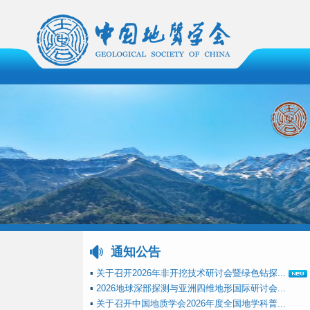
通知公告
▪
关于召开2026年非开挖技术研讨会暨绿色钻探...
▪
2026地球深部探测与亚洲四维地形国际研讨会...
▪
关于召开中国地质学会2026年度全国地学科普...