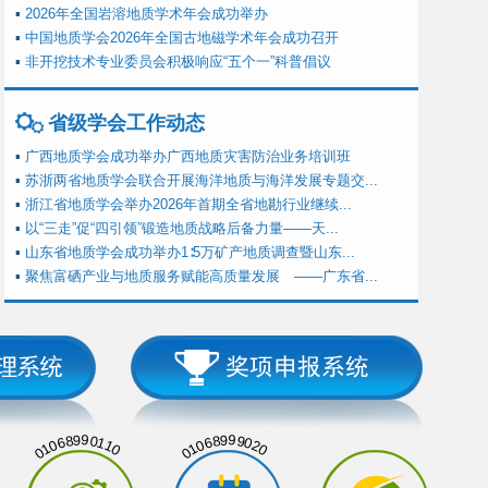
▪
2026年全国岩溶地质学术年会成功举办
▪
中国地质学会2026年全国古地磁学术年会成功召开
▪
非开挖技术专业委员会积极响应“五个一”科普倡议
省级学会工作动态
▪
广西地质学会成功举办广西地质灾害防治业务培训班
▪
苏浙两省地质学会联合开展海洋地质与海洋发展专题交...
▪
浙江省地质学会举办2026年首期全省地勘行业继续...
▪
以“三走”促“四引领”锻造地质战略后备力量——天...
▪
山东省地质学会成功举办1∶5万矿产地质调查暨山东...
▪
聚焦富硒产业与地质服务赋能高质量发展 ——广东省...
01068990110
01068999020