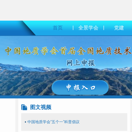
首页
|
全景学会
|
党建
图文视频
▪
中国地质学会“五个一”科普倡议