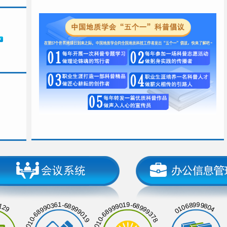
129
01068999804
010-68990361-68999019
010-68999019-68999378