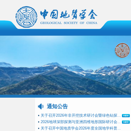
通知公告
▪
关于召开2026年非开挖技术研讨会暨绿色钻探...
▪
2026地球深部探测与亚洲四维地形国际研讨会...
▪
关于召开中国地质学会2026年度全国地学科普...