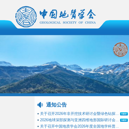
通知公告
▪
关于召开2026年非开挖技术研讨会暨绿色钻探...
▪
2026地球深部探测与亚洲四维地形国际研讨会...
▪
关于召开中国地质学会2026年度全国地学科普...