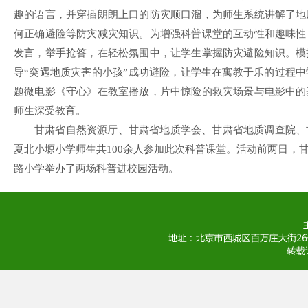
趣的语言，并穿插朗朗上口的防灾顺口溜，为师生系统讲解了地
何正确避险等防灾减灾知识。为增强科普课堂的互动性和趣味性
发言，举手抢答，在轻松氛围中，让学生掌握防灾避险知识。模
导“突遇地质灾害的小孩”成功避险，让学生在寓教于乐的过程
题微电影《守心》在教室播放，片中惊险的救灾场景与电影中的
师生深受教育。
甘肃省自然资源厅、甘肃省地质学会、甘肃省地质调查院、
夏北小塬小学师生共100余人参加此次科普课堂。活动前两日，
路小学举办了两场科普进校园活动。