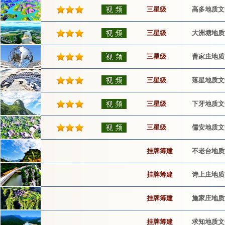
三星级
高多地质文
三星级
大洲塘地质
三星级
曹家庄地质
三星级
落星地质文
三星级
下牙地质文
三星级
儒安地质文
挂牌筹建
不老台地质
挂牌筹建
诗上庄地质
挂牌筹建
施家庄地质
挂牌筹建
求知地质文