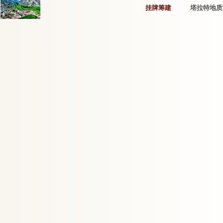
挂牌筹建
塔拉特地质