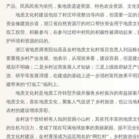
产品、民风民俗为依托，集地质遗迹资源、特色农业资源、文化
地质文化村建设包括了村庄环境整治等内容，但需要一定的
资金修建游步道，浙江省自然资源厅的对口帮扶资金用于地质文
投工投劳、积极参与，在参与过程中村民的积极性被调动起来，
护环境和资源的目的。
浙江省地质调查院仙居县金村地质文化村项目负责人刘远栋
要重视乡村产业发展。他表示，从现状来看，建设容易，但是建
规划不明确；二是乡村运营发展人才短缺；三是上级政府缺乏产
游、研学等发展滞缓，在建成的基础上进一步强村富民效果不明
建带来的“打临工”福利上。
地质文化村是地质工作转型升级并服务乡村振兴的有益探索
地质文化，喜欢地质文化，聚集人气促进了乡村旅游，也让当地
农村的建设增添异彩。
金村这个曾经鲜有人知的贫困小山村，其依托丰富的地质文
的生机与活力，变成了现在写满地球故事的美丽家园。据不完全统计
质文化村建设，金村逐渐成为远近闻名的“网红村”，乡村旅游业