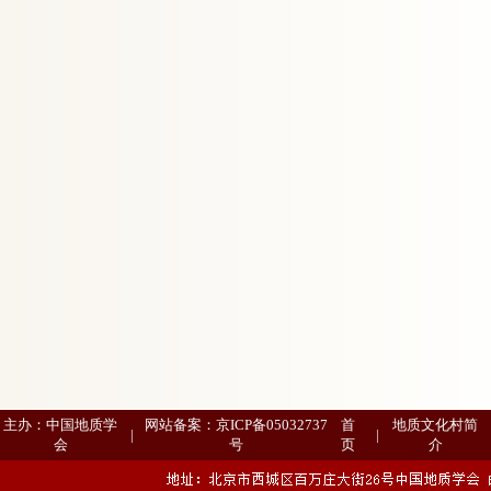
主办：中国地质学
网站备案：
京ICP备05032737
首
地质文化村简
|
|
会
号
页
介