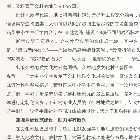
围，又科普了金村的地质文化故事。
设计地质年代路。地质科普与村道改造提升工程充分融合，设计
铺设典型生物图案，人们可以从此穿越回生命起源的古老菌藻类
涵及中小学生研学内容，在“穿越之路”铺设了9块不同的岩石标
展示典型岩石标本。金村发育典型的火山岩地貌，其中火
是，“最古老的石头”——流纹质晶屑熔结凝灰岩，“最奇特的石头
屑凝灰岩，“最好看的石头”——流纹岩，“最坚硬的石头”——安
出版金村地质文化村科普图书。金村地质文化村科普图书—
视角，向广大中小学生展示了金村地质文化村的位置、资源及金
源进行科学客观描述，带领广大中小学生在金村开展了一次地质
游手册。导游手册是来访者了解村庄概况的最直接途径，是对村
体进行定制化服务，有针对专业人员的《金村地质之旅》、针对
游手册》。导游手册针对不同群体单独设计，满足了其独特的需
加强基础设施建设 助力乡村振兴
在文化村建设过程中，项目组以发掘典型地质遗迹的综合价
源，融入地质文化、农耕文化，对重点村域功能进行布局，旅游