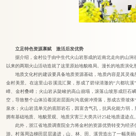
立足特色资源禀赋 激活后发优势
据介绍，金村位于由中生代火山岩形成的近南北走向的山涧谷
以来的两期火山活动造就了这里原始地貌格局。漫长的地质演化
地质文化村的建设要具备地质资源基础，地质内容是其灵魂
金村美景。在这里山谷溪流汇聚，形成了碧绿清澈的“六都坑溪
嶂、金村叠嶂；火山岩从陡峻的高山崩塌，滚落山坡形成巨石嶙峋
空，导致整个山体沿着泥岩层面向沟底俯冲滑落，形成古滑坡体
泉水；火山岩流单元的底部岩石，因富含气孔，抗风化能力弱，
拥有基础地质、地貌景观、地质灾害三大类共计25处地质遗迹点
此外，浙江省地质调查院全力将金村的资源优势转变为经济
游。村落周边梯田层层递进，山、林、田、溪营造出了一幅美丽