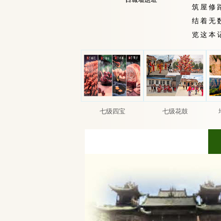
筑屋修
结着无
览这本
七级四宝
七级花鼓