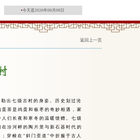
▪
今天是2026年08月08日
返回上一页
勾勒出七级古村的身姿。历史划过沧
鸡蛋茶是鸡蛋和板枣的奇妙相遇，家
予人们长夜和寒冬的温暖馈赠。七级
们在汾河畔的陶片里与新石器时代的
；穿梭在“斜门歪道”中折服于古人