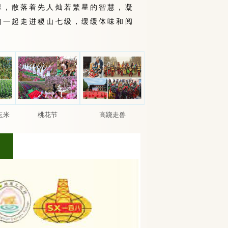
里，散落着先人灿若繁星的智慧，凝
们一起走进稷山七级，缓缓体味和阅
玉米
桃花节
高跷走兽