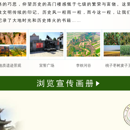
路的巧思，仰望历史的高门楼感慨于七级的繁荣与富饶。这
数文明传续的印记。历史风一程雨一程，而今这一程，让我
记录了大地时光和历史烽火的书籍……
地质遗迹景观
宣誓广场
李铁河谷
桃子枣树麦子