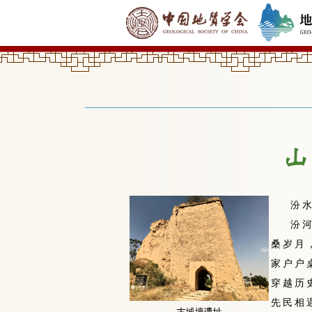
汾水
汾
桑岁月
家户户
穿越历
先民相