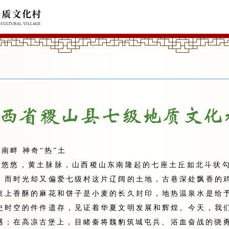
南畔 神奇“热”土
河悠悠，黄土脉脉，山西稷山东南隆起的七座土丘如北斗状
，而时光却又偏爱七级村这片辽阔的土地，古巷深处飘香的
桌上香酥的麻花和饼子是小麦的长久封印，地热温泉水是给
史时空的件件遗存，见证着华夏文明发展和辉煌。今天，我
遇；在高凉古堡上，目睹秦将魏豹筑城屯兵、浴血奋战的骁勇