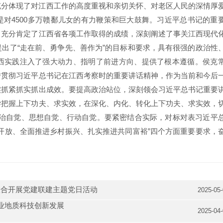
充分体现了对江西工作的高度重视和亲切关怀、对老区人民的深情厚
对4500多万赣鄱儿女的有力鞭策和巨大鼓舞。习近平总书记的重
，充分肯定了江西省各项工作取得的成绩，深刻阐述了事关江西现代
出了“走在前、勇争先、善作为”的目标和要求，具有很强的政治性
西实践注入了强大动力、指明了前进方向、提供了根本遵循。侯克
传贯彻习近平总书记在江西考察时的重要讲话精神，作为当前和今后
实抓紧抓实抓出成效。要提高政治站位，深刻领会习近平总书记重要
学把握上下功夫、求实效，在深化、内化、转化上下功夫、求实效，
”政治自觉、思想自觉、行动自觉。要紧密结合实际，对标对表习近平
开放、全面推进乡村振兴、扎实推进共同富裕”四个方面重要要求，
联合开展党建联建主题党日活动
2025-05
业地质科技创新发展
2025-04