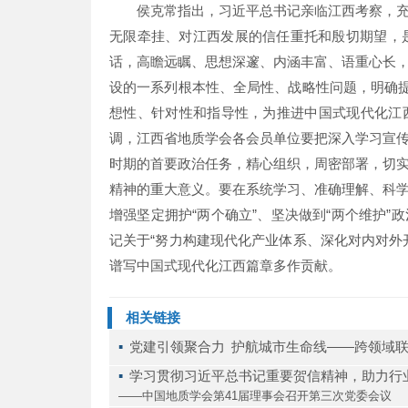
侯克常指出，习近平总书记亲临江西考察，
无限牵挂、对江西发展的信任重托和殷切期望，是
话，高瞻远瞩、思想深邃、内涵丰富、语重心长
设的一系列根本性、全局性、战略性问题，明确提
想性、针对性和指导性，为推进中国式现代化江
调，江西省地质学会各会员单位要把深入学习宣
时期的首要政治任务，精心组织，周密部署，切
精神的重大意义。要在系统学习、准确理解、科
增强坚定拥护“两个确立”、坚决做到“两个维护
记关于“努力构建现代化产业体系、深化对内对外
谱写中国式现代化江西篇章多作贡献。
相关链接
▪ 
党建引领聚合力 护航城市生命线——跨领域
▪ 
学习贯彻习近平总书记重要贺信精神，助力行
——中国地质学会第41届理事会召开第三次党委会议