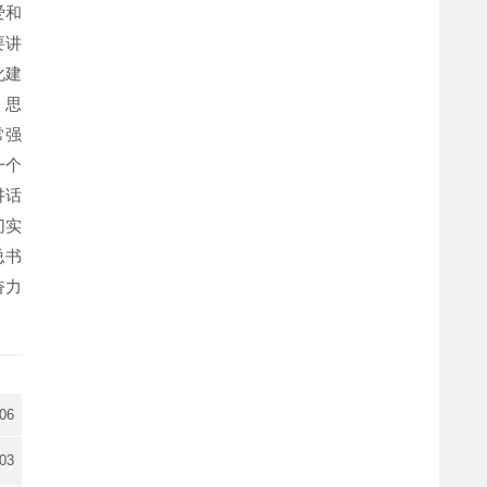
爱和
要讲
化建
、思
常强
一个
讲话
切实
总书
奋力
-06
-03