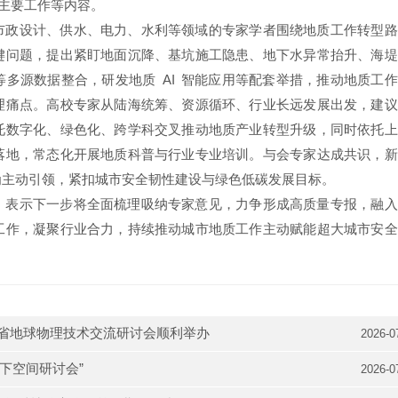
源主要工作等内容。
市政设计、供水、电力、水利等领域的专家学者围绕地质工作转型路
键问题，提出紧盯地面沉降、基坑施工隐患、地下水异常抬升、海堤
多源数据整合，研发地质 AI 智能应用等配套举措，推动地质工
理痛点。高校专家从陆海统筹、资源循环、行业长远发展出发，建议
托数字化、绿色化、跨学科交叉推动地质产业转型升级，同时依托上
落地，常态化开展地质科普与行业专业培训。与会专家达成共识，新
为主动引领，紧扣城市安全韧性建设与绿色低碳发展目标。
，表示下一步将全面梳理吸纳专家意见，力争形成高质量专报，融入
工作，凝聚行业合力，持续推动城市地质工作主动赋能超大城市安全
苏省地球物理技术交流研讨会顺利举办
2026-0
下空间研讨会”
2026-0