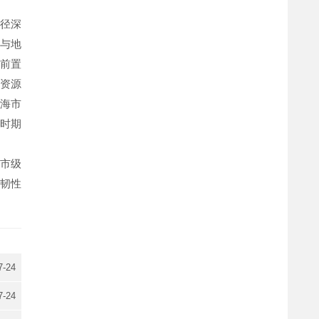
径深
与地
作前置
资源
海市
时期
市级
韧性
7-24
7-24