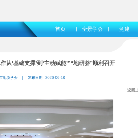
首页
|
全景学会
|
党建
从‘基础支撑’到‘主动赋能’”“地研荟”顺利召开
市地质学会 | 发布日期 : 2026-06-18
返回