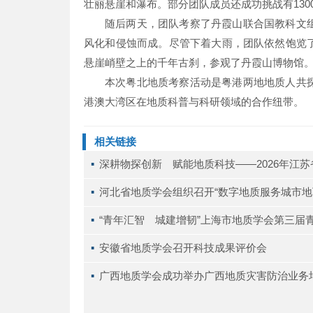
壮丽悬崖和瀑布。部分团队成员还成功挑战有1300
随后两天，团队考察了丹霞山联合国教科文
风化和侵蚀而成。尽管下着大雨，团队依然饱览
悬崖峭壁之上的千年古刹，参观了丹霞山博物馆
本次粤北地质考察活动是粤港两地地质人共
港澳大湾区在地质科普与科研领域的合作纽带。
相关链接
▪ 
深耕物探创新 赋能地质科技——2026年江
▪ 
河北省地质学会组织召开“数字地质服务城市地
▪ 
“青年汇智 城建增韧”上海市地质学会第三届
▪ 
安徽省地质学会召开科技成果评价会
▪ 
广西地质学会成功举办广西地质灾害防治业务