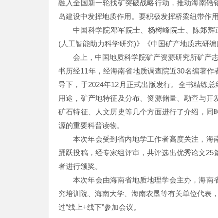
融入全国新一轮找矿突破战略行动，推动海南锆
岛建设中发挥地质作用。要积极发挥桥梁纽带作
中国科学院邓军院士、杨树峰院士、陈郑辉正高级
(人工智能助力科学研究)》《中国矿产地质志研
会上，中国地质科学院矿产资源研究所矿产志
书历经11年，经海南省地质调查院近30名编著
导下，于2024年12月正式出版发行。全书精练
用途，矿产地特征及分布、资源储量、勘查与开
矿石特征、人文历史等几个方面进行了介绍，同
源的重要科普读物。
本次年会受到省内地学工作者高度关注，海
踊跃投稿，经专家组评审，共评选出优秀论文25
者进行颁奖。
本次年会由海南省地质地理学会主办，海南
究培训院、海南大学、海南农垦等有关单位代表，
过“线上+线下”参加会议。