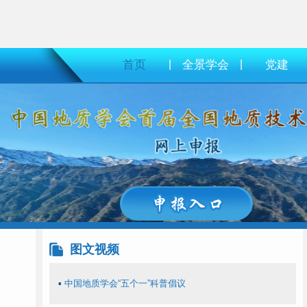
首页
|
全景学会
|
党建
图文视频
▪
中国地质学会“五个一”科普倡议