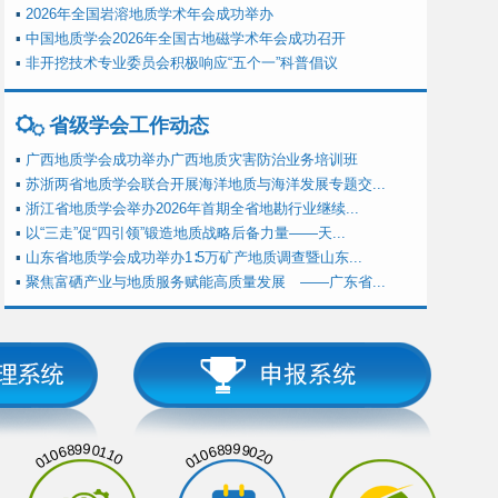
▪
2026年全国岩溶地质学术年会成功举办
▪
中国地质学会2026年全国古地磁学术年会成功召开
▪
非开挖技术专业委员会积极响应“五个一”科普倡议
省级学会工作动态
▪
广西地质学会成功举办广西地质灾害防治业务培训班
▪
苏浙两省地质学会联合开展海洋地质与海洋发展专题交...
▪
浙江省地质学会举办2026年首期全省地勘行业继续...
▪
以“三走”促“四引领”锻造地质战略后备力量——天...
▪
山东省地质学会成功举办1∶5万矿产地质调查暨山东...
▪
聚焦富硒产业与地质服务赋能高质量发展 ——广东省...
01068990110
01068999020