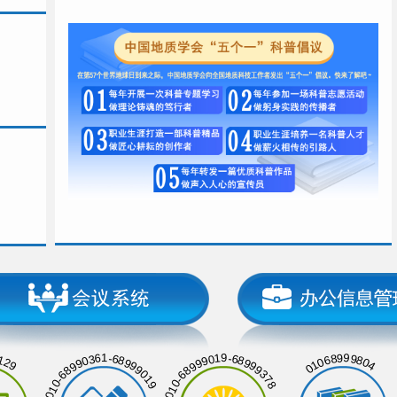
129
01068999804
010-68990361-68999019
010-68999019-68999378