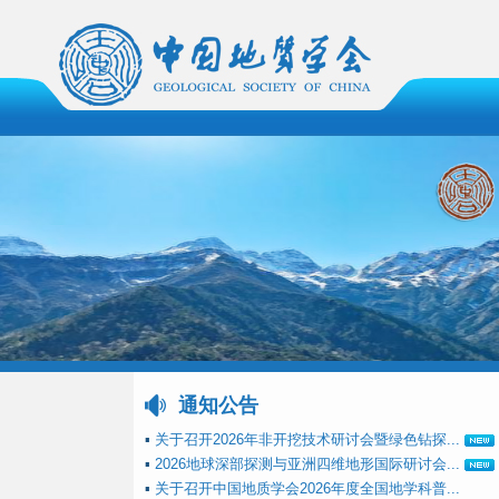
通知公告
▪
关于召开2026年非开挖技术研讨会暨绿色钻探...
▪
2026地球深部探测与亚洲四维地形国际研讨会...
▪
关于召开中国地质学会2026年度全国地学科普...