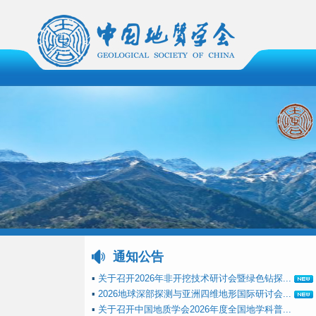
通知公告
▪
关于召开2026年非开挖技术研讨会暨绿色钻探...
▪
2026地球深部探测与亚洲四维地形国际研讨会...
▪
关于召开中国地质学会2026年度全国地学科普...