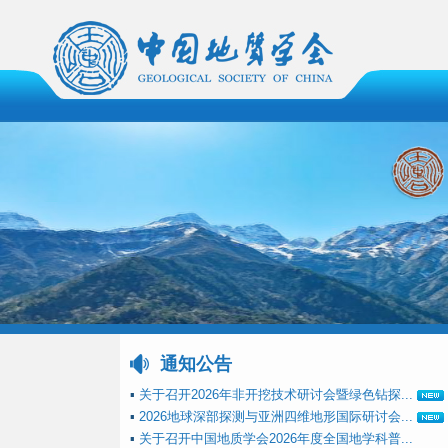
通知公告
▪
关于召开2026年非开挖技术研讨会暨绿色钻探...
▪
2026地球深部探测与亚洲四维地形国际研讨会...
▪
关于召开中国地质学会2026年度全国地学科普...