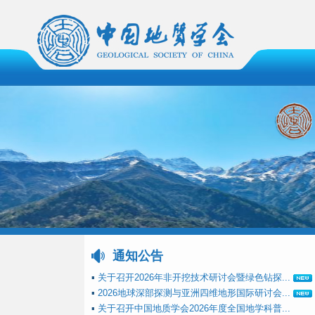
通知公告
▪
关于召开2026年非开挖技术研讨会暨绿色钻探...
▪
2026地球深部探测与亚洲四维地形国际研讨会...
▪
关于召开中国地质学会2026年度全国地学科普...