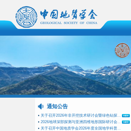
通知公告
▪
关于召开2026年非开挖技术研讨会暨绿色钻探...
▪
2026地球深部探测与亚洲四维地形国际研讨会...
▪
关于召开中国地质学会2026年度全国地学科普...