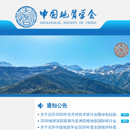
通知公告
▪
关于召开2026年非开挖技术研讨会暨绿色钻探...
▪
2026地球深部探测与亚洲四维地形国际研讨会...
▪
关于召开中国地质学会2026年度全国地学科普...