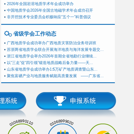
▪
2026年全国岩溶地质学术年会成功举办
▪
中国地质学会2026年全国古地磁学术年会成功召开
▪
非开挖技术专业委员会积极响应“五个一”科普倡议
省级学会工作动态
▪
广西地质学会成功举办广西地质灾害防治业务培训班
▪
苏浙两省地质学会联合开展海洋地质与海洋发展专题交...
▪
浙江省地质学会举办2026年首期全省地勘行业继续...
▪
以“三走”促“四引领”锻造地质战略后备力量——天...
▪
山东省地质学会成功举办1∶5万矿产地质调查暨山东...
▪
聚焦富硒产业与地质服务赋能高质量发展 ——广东省...
01068990110
01068999020