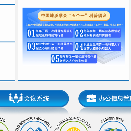
129
01068999804
010-68990361-68999019
010-68999019-68999378