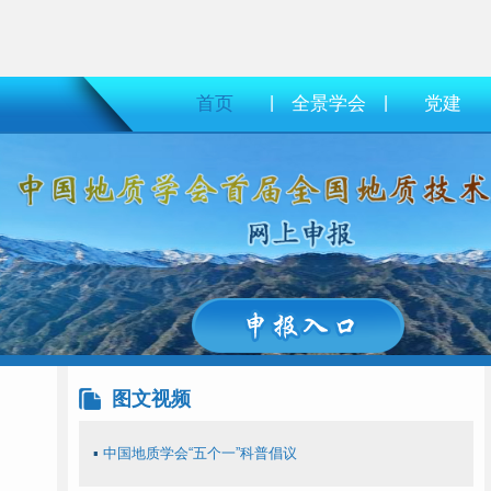
首页
|
全景学会
|
党建
图文视频
▪
中国地质学会“五个一”科普倡议