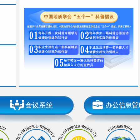
129
01068999804
010-68990361-68999019
010-68999019-68999378