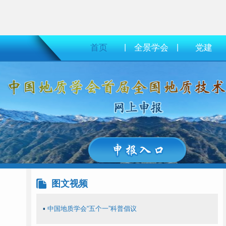
首页
|
全景学会
|
党建
图文视频
▪
中国地质学会“五个一”科普倡议