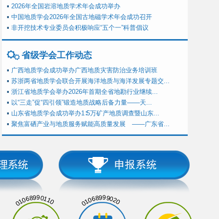
▪
2026年全国岩溶地质学术年会成功举办
▪
中国地质学会2026年全国古地磁学术年会成功召开
▪
非开挖技术专业委员会积极响应“五个一”科普倡议
省级学会工作动态
▪
广西地质学会成功举办广西地质灾害防治业务培训班
▪
苏浙两省地质学会联合开展海洋地质与海洋发展专题交...
▪
浙江省地质学会举办2026年首期全省地勘行业继续...
▪
以“三走”促“四引领”锻造地质战略后备力量——天...
▪
山东省地质学会成功举办1∶5万矿产地质调查暨山东...
▪
聚焦富硒产业与地质服务赋能高质量发展 ——广东省...
01068990110
01068999020