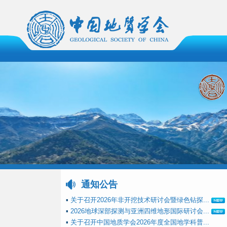
通知公告
▪
关于召开2026年非开挖技术研讨会暨绿色钻探...
▪
2026地球深部探测与亚洲四维地形国际研讨会...
▪
关于召开中国地质学会2026年度全国地学科普...