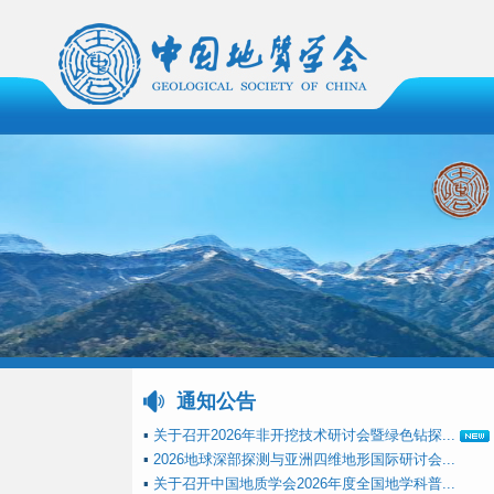
通知公告
▪
关于召开2026年非开挖技术研讨会暨绿色钻探...
▪
2026地球深部探测与亚洲四维地形国际研讨会...
▪
关于召开中国地质学会2026年度全国地学科普...