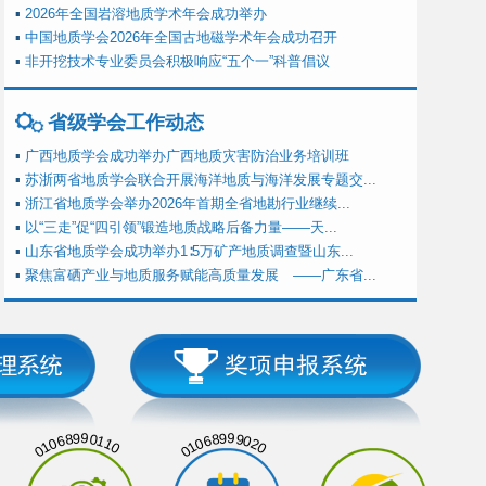
▪
2026年全国岩溶地质学术年会成功举办
▪
中国地质学会2026年全国古地磁学术年会成功召开
▪
非开挖技术专业委员会积极响应“五个一”科普倡议
省级学会工作动态
▪
广西地质学会成功举办广西地质灾害防治业务培训班
▪
苏浙两省地质学会联合开展海洋地质与海洋发展专题交...
▪
浙江省地质学会举办2026年首期全省地勘行业继续...
▪
以“三走”促“四引领”锻造地质战略后备力量——天...
▪
山东省地质学会成功举办1∶5万矿产地质调查暨山东...
▪
聚焦富硒产业与地质服务赋能高质量发展 ——广东省...
01068990110
01068999020