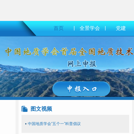
首页
|
全景学会
|
党建
图文视频
▪
中国地质学会“五个一”科普倡议