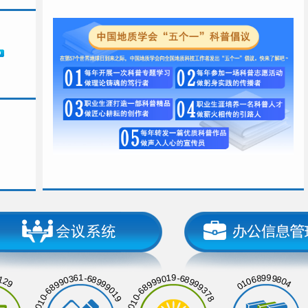
129
01068999804
010-68990361-68999019
010-68999019-68999378