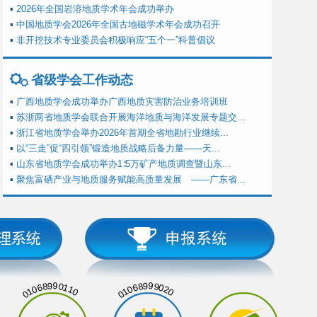
▪
2026年全国岩溶地质学术年会成功举办
▪
中国地质学会2026年全国古地磁学术年会成功召开
▪
非开挖技术专业委员会积极响应“五个一”科普倡议
省级学会工作动态
▪
广西地质学会成功举办广西地质灾害防治业务培训班
▪
苏浙两省地质学会联合开展海洋地质与海洋发展专题交...
▪
浙江省地质学会举办2026年首期全省地勘行业继续...
▪
以“三走”促“四引领”锻造地质战略后备力量——天...
▪
山东省地质学会成功举办1∶5万矿产地质调查暨山东...
▪
聚焦富硒产业与地质服务赋能高质量发展 ——广东省...
01068990110
01068999020