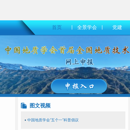
首页
|
全景学会
|
党建
图文视频
▪
中国地质学会“五个一”科普倡议