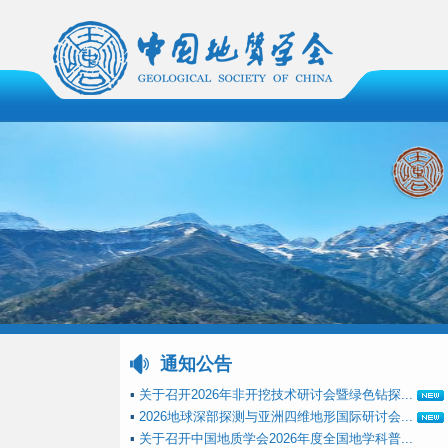
通知公告
▪
关于召开2026年非开挖技术研讨会暨绿色钻探...
▪
2026地球深部探测与亚洲四维地形国际研讨会...
▪
关于召开中国地质学会2026年度全国地学科普...