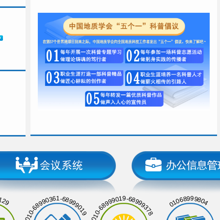
129
01068999804
010-68990361-68999019
010-68999019-68999378