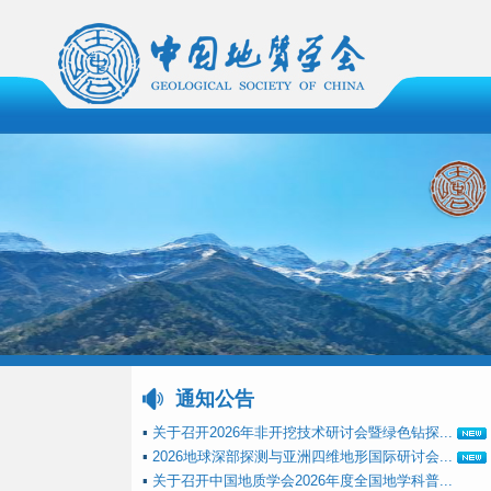
通知公告
▪
关于召开2026年非开挖技术研讨会暨绿色钻探...
▪
2026地球深部探测与亚洲四维地形国际研讨会...
▪
关于召开中国地质学会2026年度全国地学科普...