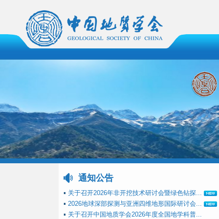
通知公告
▪
关于召开2026年非开挖技术研讨会暨绿色钻探...
▪
2026地球深部探测与亚洲四维地形国际研讨会...
▪
关于召开中国地质学会2026年度全国地学科普...