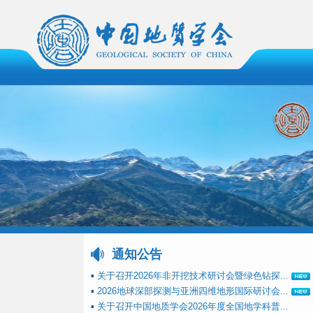
通知公告
▪
关于召开2026年非开挖技术研讨会暨绿色钻探...
▪
2026地球深部探测与亚洲四维地形国际研讨会...
▪
关于召开中国地质学会2026年度全国地学科普...