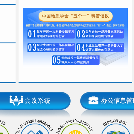
129
01068999804
010-68990361-68999019
010-68999019-68999378