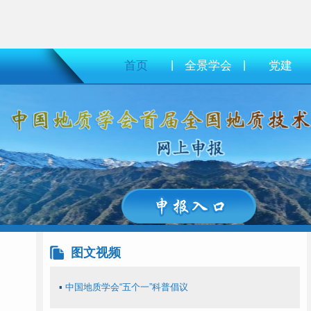
首页
|
全景学会
|
党建
图文视频
▪
中国地质学会“五个一”科普倡议