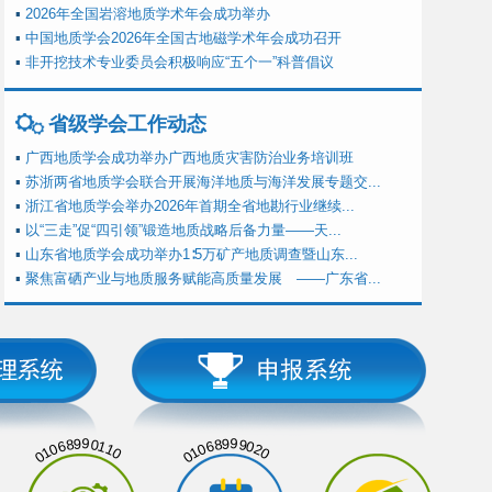
▪
2026年全国岩溶地质学术年会成功举办
▪
中国地质学会2026年全国古地磁学术年会成功召开
▪
非开挖技术专业委员会积极响应“五个一”科普倡议
省级学会工作动态
▪
广西地质学会成功举办广西地质灾害防治业务培训班
▪
苏浙两省地质学会联合开展海洋地质与海洋发展专题交...
▪
浙江省地质学会举办2026年首期全省地勘行业继续...
▪
以“三走”促“四引领”锻造地质战略后备力量——天...
▪
山东省地质学会成功举办1∶5万矿产地质调查暨山东...
▪
聚焦富硒产业与地质服务赋能高质量发展 ——广东省...
01068990110
01068999020