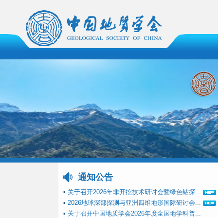
通知公告
▪
关于召开2026年非开挖技术研讨会暨绿色钻探...
▪
2026地球深部探测与亚洲四维地形国际研讨会...
▪
关于召开中国地质学会2026年度全国地学科普...