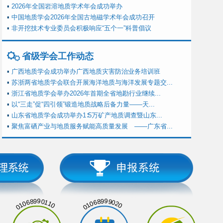
▪
2026年全国岩溶地质学术年会成功举办
▪
中国地质学会2026年全国古地磁学术年会成功召开
▪
非开挖技术专业委员会积极响应“五个一”科普倡议
省级学会工作动态
▪
广西地质学会成功举办广西地质灾害防治业务培训班
▪
苏浙两省地质学会联合开展海洋地质与海洋发展专题交...
▪
浙江省地质学会举办2026年首期全省地勘行业继续...
▪
以“三走”促“四引领”锻造地质战略后备力量——天...
▪
山东省地质学会成功举办1∶5万矿产地质调查暨山东...
▪
聚焦富硒产业与地质服务赋能高质量发展 ——广东省...
01068990110
01068999020