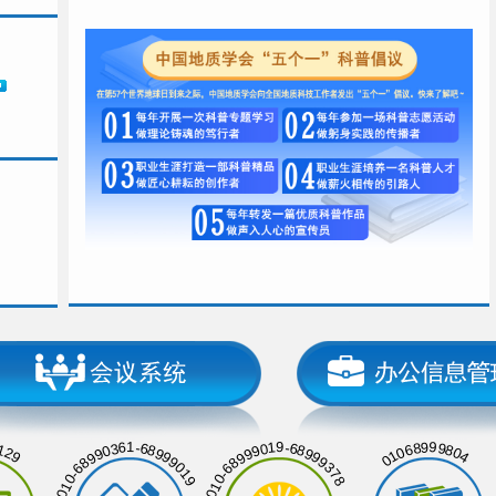
129
01068999804
010-68990361-68999019
010-68999019-68999378