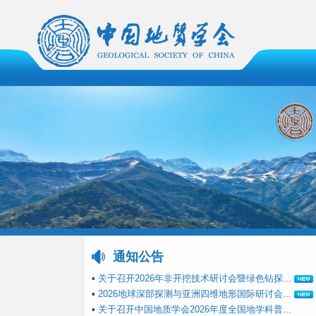
通知公告
▪
关于召开2026年非开挖技术研讨会暨绿色钻探...
▪
2026地球深部探测与亚洲四维地形国际研讨会...
▪
关于召开中国地质学会2026年度全国地学科普...