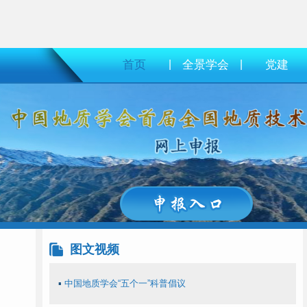
首页
|
全景学会
|
党建
图文视频
▪
中国地质学会“五个一”科普倡议