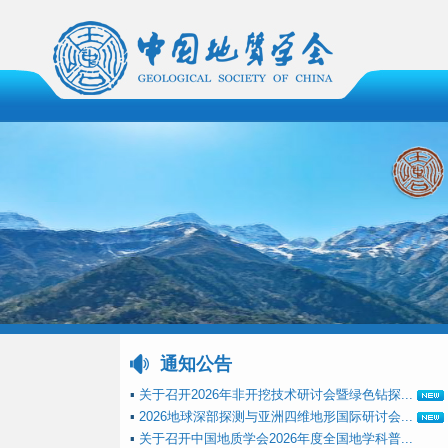
通知公告
▪
关于召开2026年非开挖技术研讨会暨绿色钻探...
▪
2026地球深部探测与亚洲四维地形国际研讨会...
▪
关于召开中国地质学会2026年度全国地学科普...