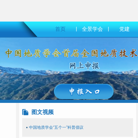
首页
|
全景学会
|
党建
图文视频
▪
中国地质学会“五个一”科普倡议