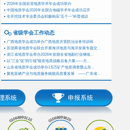
▪
2026年全国岩溶地质学术年会成功举办
▪
中国地质学会2026年全国古地磁学术年会成功召开
▪
非开挖技术专业委员会积极响应“五个一”科普倡议
省级学会工作动态
▪
广西地质学会成功举办广西地质灾害防治业务培训班
▪
苏浙两省地质学会联合开展海洋地质与海洋发展专题交...
▪
浙江省地质学会举办2026年首期全省地勘行业继续...
▪
以“三走”促“四引领”锻造地质战略后备力量——天...
▪
山东省地质学会成功举办1∶5万矿产地质调查暨山东...
▪
聚焦富硒产业与地质服务赋能高质量发展 ——广东省...
01068990110
01068999020