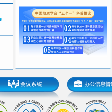
129
01068999804
010-68990361-68999019
010-68999019-68999378