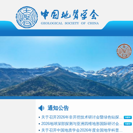
通知公告
▪
关于召开2026年非开挖技术研讨会暨绿色钻探...
▪
2026地球深部探测与亚洲四维地形国际研讨会...
▪
关于召开中国地质学会2026年度全国地学科普...