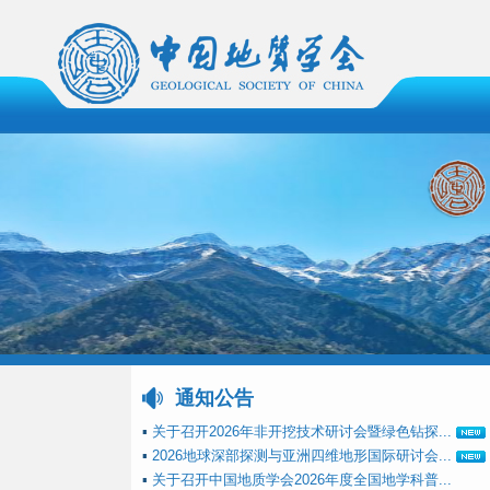
通知公告
▪
关于召开2026年非开挖技术研讨会暨绿色钻探...
▪
2026地球深部探测与亚洲四维地形国际研讨会...
▪
关于召开中国地质学会2026年度全国地学科普...