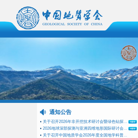
通知公告
▪
关于召开2026年非开挖技术研讨会暨绿色钻探...
▪
2026地球深部探测与亚洲四维地形国际研讨会...
▪
关于召开中国地质学会2026年度全国地学科普...