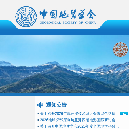
通知公告
▪
关于召开2026年非开挖技术研讨会暨绿色钻探...
▪
2026地球深部探测与亚洲四维地形国际研讨会...
▪
关于召开中国地质学会2026年度全国地学科普...