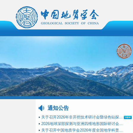
通知公告
▪
关于召开2026年非开挖技术研讨会暨绿色钻探...
▪
2026地球深部探测与亚洲四维地形国际研讨会...
▪
关于召开中国地质学会2026年度全国地学科普...