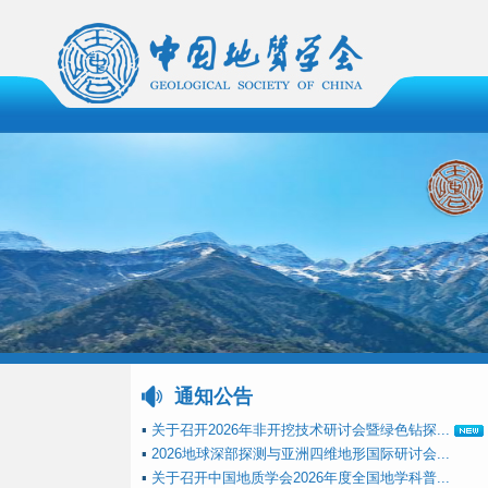
通知公告
▪
关于召开2026年非开挖技术研讨会暨绿色钻探...
▪
2026地球深部探测与亚洲四维地形国际研讨会...
▪
关于召开中国地质学会2026年度全国地学科普...