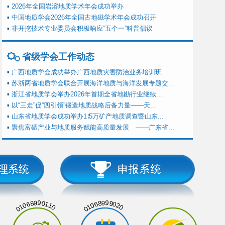
▪
2026年全国岩溶地质学术年会成功举办
▪
中国地质学会2026年全国古地磁学术年会成功召开
▪
非开挖技术专业委员会积极响应“五个一”科普倡议
省级学会工作动态
▪
广西地质学会成功举办广西地质灾害防治业务培训班
▪
苏浙两省地质学会联合开展海洋地质与海洋发展专题交...
▪
浙江省地质学会举办2026年首期全省地勘行业继续...
▪
以“三走”促“四引领”锻造地质战略后备力量——天...
▪
山东省地质学会成功举办1∶5万矿产地质调查暨山东...
▪
聚焦富硒产业与地质服务赋能高质量发展 ——广东省...
01068990110
01068999020