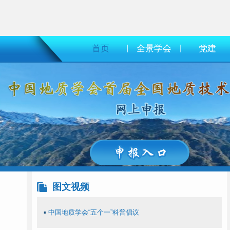
首页
|
全景学会
|
党建
图文视频
▪
中国地质学会“五个一”科普倡议