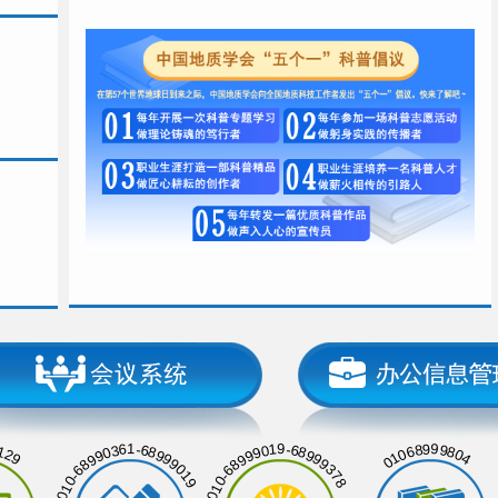
129
01068999804
010-68990361-68999019
010-68999019-68999378