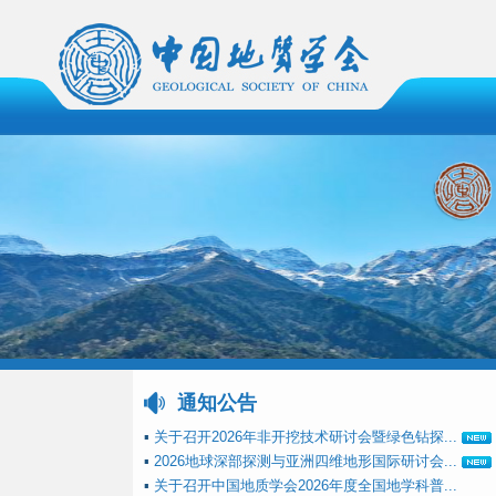
通知公告
▪
关于召开2026年非开挖技术研讨会暨绿色钻探...
▪
2026地球深部探测与亚洲四维地形国际研讨会...
▪
关于召开中国地质学会2026年度全国地学科普...