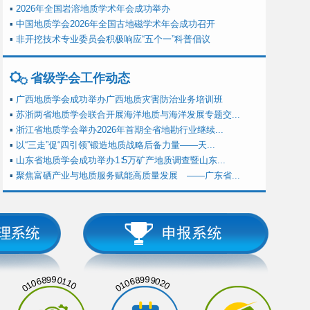
▪
2026年全国岩溶地质学术年会成功举办
▪
中国地质学会2026年全国古地磁学术年会成功召开
▪
非开挖技术专业委员会积极响应“五个一”科普倡议
省级学会工作动态
▪
广西地质学会成功举办广西地质灾害防治业务培训班
▪
苏浙两省地质学会联合开展海洋地质与海洋发展专题交...
▪
浙江省地质学会举办2026年首期全省地勘行业继续...
▪
以“三走”促“四引领”锻造地质战略后备力量——天...
▪
山东省地质学会成功举办1∶5万矿产地质调查暨山东...
▪
聚焦富硒产业与地质服务赋能高质量发展 ——广东省...
01068990110
01068999020