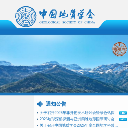
通知公告
▪
关于召开2026年非开挖技术研讨会暨绿色钻探...
▪
2026地球深部探测与亚洲四维地形国际研讨会...
▪
关于召开中国地质学会2026年度全国地学科普...