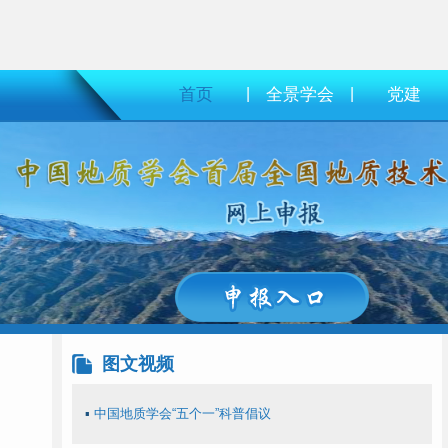
首页
|
全景学会
|
党建
图文视频
▪
中国地质学会“五个一”科普倡议