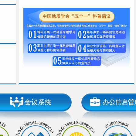
129
01068999804
010-68990361-68999019
010-68999019-68999378