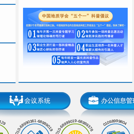
129
01068999804
010-68990361-68999019
010-68999019-68999378