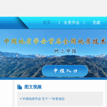
首页
|
全景学会
|
党建
图文视频
▪
中国地质学会“五个一”科普倡议