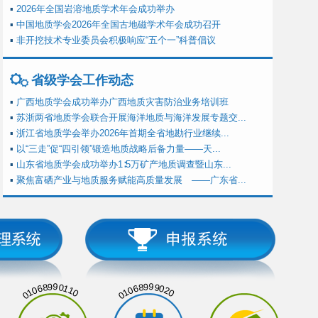
▪
2026年全国岩溶地质学术年会成功举办
▪
中国地质学会2026年全国古地磁学术年会成功召开
▪
非开挖技术专业委员会积极响应“五个一”科普倡议
省级学会工作动态
▪
广西地质学会成功举办广西地质灾害防治业务培训班
▪
苏浙两省地质学会联合开展海洋地质与海洋发展专题交...
▪
浙江省地质学会举办2026年首期全省地勘行业继续...
▪
以“三走”促“四引领”锻造地质战略后备力量——天...
▪
山东省地质学会成功举办1∶5万矿产地质调查暨山东...
▪
聚焦富硒产业与地质服务赋能高质量发展 ——广东省...
01068990110
01068999020