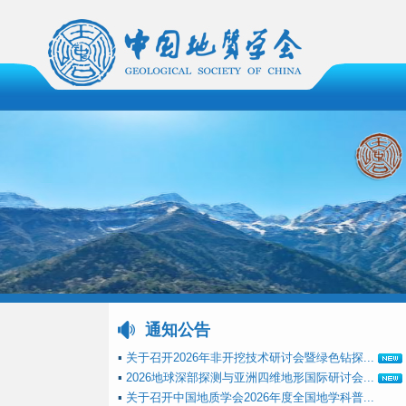
通知公告
▪
关于召开2026年非开挖技术研讨会暨绿色钻探...
▪
2026地球深部探测与亚洲四维地形国际研讨会...
▪
关于召开中国地质学会2026年度全国地学科普...