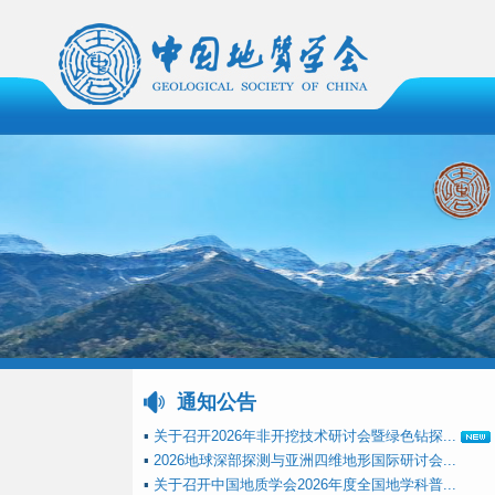
通知公告
▪
关于召开2026年非开挖技术研讨会暨绿色钻探...
▪
2026地球深部探测与亚洲四维地形国际研讨会...
▪
关于召开中国地质学会2026年度全国地学科普...