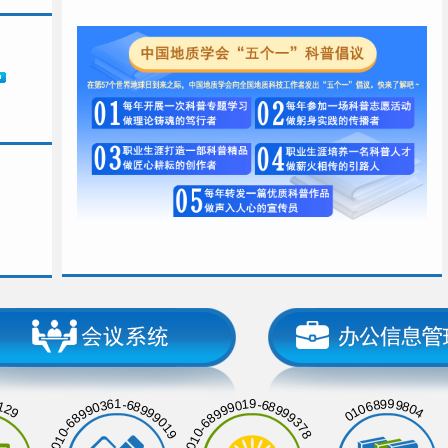
129
01068999804
010-68990361-68999019
010-68999019-68999378