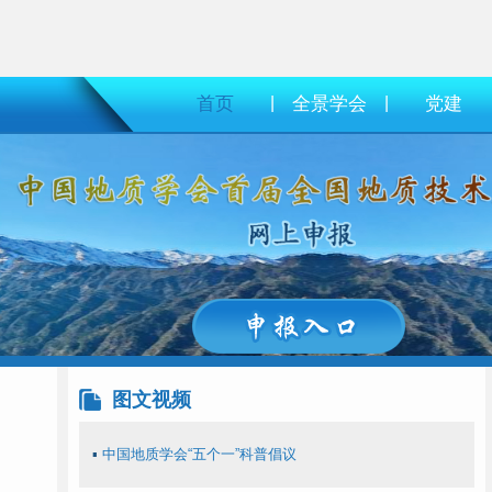
首页
|
全景学会
|
党建
图文视频
▪
中国地质学会“五个一”科普倡议