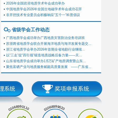
▪
2026年全国岩溶地质学术年会成功举办
▪
中国地质学会2026年全国古地磁学术年会成功召开
▪
非开挖技术专业委员会积极响应“五个一”科普倡议
省级学会工作动态
▪
广西地质学会成功举办广西地质灾害防治业务培训班
▪
苏浙两省地质学会联合开展海洋地质与海洋发展专题交...
▪
浙江省地质学会举办2026年首期全省地勘行业继续...
▪
以“三走”促“四引领”锻造地质战略后备力量——天...
▪
山东省地质学会成功举办1∶5万矿产地质调查暨山东...
▪
聚焦富硒产业与地质服务赋能高质量发展 ——广东省...
01068990110
01068999020