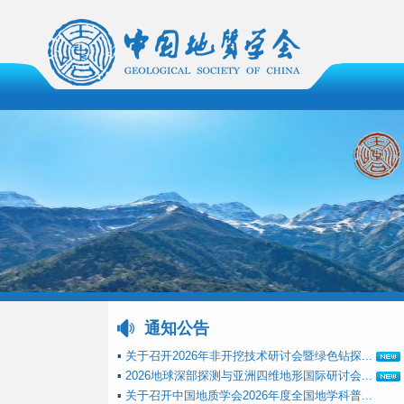
通知公告
▪
关于召开2026年非开挖技术研讨会暨绿色钻探...
▪
2026地球深部探测与亚洲四维地形国际研讨会...
▪
关于召开中国地质学会2026年度全国地学科普...