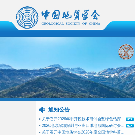
通知公告
▪
关于召开2026年非开挖技术研讨会暨绿色钻探...
▪
2026地球深部探测与亚洲四维地形国际研讨会...
▪
关于召开中国地质学会2026年度全国地学科普...