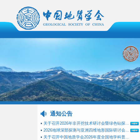
通知公告
▪
关于召开2026年非开挖技术研讨会暨绿色钻探...
▪
2026地球深部探测与亚洲四维地形国际研讨会...
▪
关于召开中国地质学会2026年度全国地学科普...