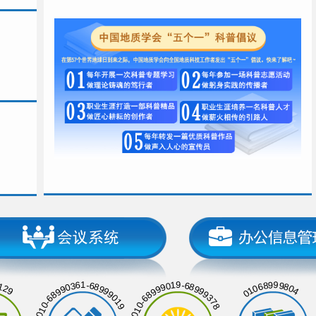
129
01068999804
010-68990361-68999019
010-68999019-68999378