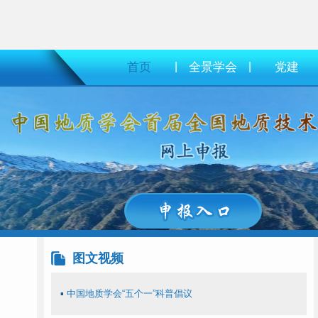
首页
|
全景学会
|
党建
图文视频
▪
中国地质学会“五个一”科普倡议