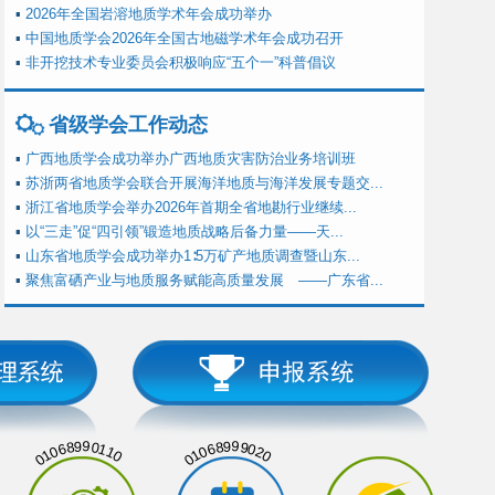
▪
2026年全国岩溶地质学术年会成功举办
▪
中国地质学会2026年全国古地磁学术年会成功召开
▪
非开挖技术专业委员会积极响应“五个一”科普倡议
省级学会工作动态
▪
广西地质学会成功举办广西地质灾害防治业务培训班
▪
苏浙两省地质学会联合开展海洋地质与海洋发展专题交...
▪
浙江省地质学会举办2026年首期全省地勘行业继续...
▪
以“三走”促“四引领”锻造地质战略后备力量——天...
▪
山东省地质学会成功举办1∶5万矿产地质调查暨山东...
▪
聚焦富硒产业与地质服务赋能高质量发展 ——广东省...
01068990110
01068999020